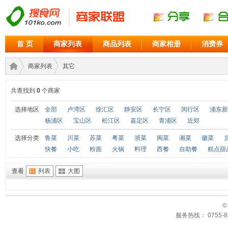
首 页
商家列表
商品列表
商家相册
消费券
商家列表
其它
共查找到
0
个商家
商家
›
›
选择地区
全部
卢湾区
徐汇区
静安区
长宁区
闵行区
浦东新
杨浦区
宝山区
松江区
嘉定区
青浦区
近郊
选择分类
鲁菜
川菜
苏菜
粤菜
浙菜
闽菜
湘菜
徽菜
快餐
小吃
粉面
火锅
料理
西餐
自助餐
糕点甜
查看
列表
大图
©
联盟
服务热线： 0755-88