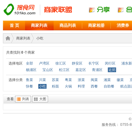
首 页
商家列表
商品列表
商家相册
消费券
商家列表
小吃
共查找到
0
个商家
商家
›
›
选择地区
全部
卢湾区
徐汇区
静安区
长宁区
闵行区
浦东新
杨浦区
宝山区
松江区
嘉定区
青浦区
近郊
选择分类
鲁菜
川菜
苏菜
粤菜
浙菜
闽菜
湘菜
徽菜
快餐
小吃
粉面
火锅
料理
西餐
自助餐
糕点甜
查看
列表
大图
©
联盟
服务热线： 0755-88