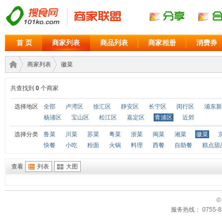
首 页
商家列表
商品列表
商家相册
消费券
商家列表
徽菜
共查找到
0
个商家
商家
›
›
选择地区
全部
卢湾区
徐汇区
静安区
长宁区
闵行区
浦东新
杨浦区
宝山区
松江区
嘉定区
青浦区
近郊
选择分类
鲁菜
川菜
苏菜
粤菜
浙菜
闽菜
湘菜
徽菜
快餐
小吃
粉面
火锅
料理
西餐
自助餐
糕点甜
查看
列表
大图
©
联盟
服务热线： 0755-88