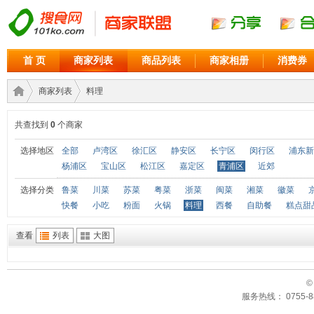
首 页
商家列表
商品列表
商家相册
消费券
商家列表
料理
共查找到
0
个商家
商家
›
›
选择地区
全部
卢湾区
徐汇区
静安区
长宁区
闵行区
浦东新
杨浦区
宝山区
松江区
嘉定区
青浦区
近郊
选择分类
鲁菜
川菜
苏菜
粤菜
浙菜
闽菜
湘菜
徽菜
快餐
小吃
粉面
火锅
料理
西餐
自助餐
糕点甜
查看
列表
大图
©
联盟
服务热线： 0755-88