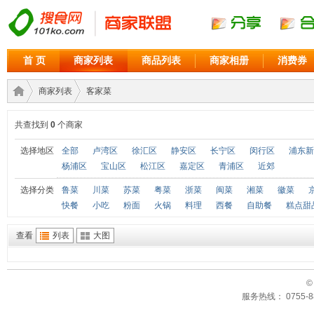
首 页
商家列表
商品列表
商家相册
消费券
商家列表
客家菜
共查找到
0
个商家
商家
›
›
选择地区
全部
卢湾区
徐汇区
静安区
长宁区
闵行区
浦东新
杨浦区
宝山区
松江区
嘉定区
青浦区
近郊
选择分类
鲁菜
川菜
苏菜
粤菜
浙菜
闽菜
湘菜
徽菜
快餐
小吃
粉面
火锅
料理
西餐
自助餐
糕点甜
查看
列表
大图
©
联盟
服务热线： 0755-88