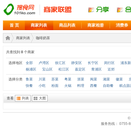
首 页
商家列表
商品列表
商家相册
消费券
商家列表
咖啡奶茶
共查找到
0
个商家
商家
›
›
选择地区
全部
卢湾区
徐汇区
静安区
长宁区
闵行区
浦东新
杨浦区
宝山区
松江区
嘉定区
青浦区
近郊
选择分类
鲁菜
川菜
苏菜
粤菜
浙菜
闽菜
湘菜
徽菜
快餐
小吃
粉面
火锅
料理
西餐
自助餐
糕点甜
查看
列表
大图
©
联盟
服务热线： 0755-88