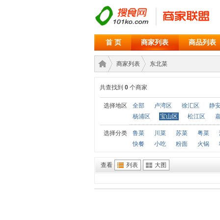
首 页
商家列表
商品列表
商家列表
东北菜
共查找到
0
个商家
商家
›
›
选择地区
全部
卢湾区
徐汇区
静
杨浦区
宝山区
松江区
选择分类
鲁菜
川菜
苏菜
粤菜
快餐
小吃
粉面
火锅
查看
列表
大图
联盟