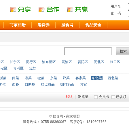
用户名
密 码
商家相册
消费券
搜食网
食品安全
搜索
安区
长宁区
闵行区
浦东新区
黄浦区
普陀区
闸北区
虹口区
嘉定区
青浦区
近郊
浙菜
闽菜
湘菜
徽菜
京菜
鄂菜
客家菜
东北菜
西北菜
料理
西餐
自助餐
糕点甜品
咖啡奶茶
其它
默认
|
浏览量
|
会员卡
已认领
© 搜食网 - 商家联盟
服务热线： 0755-88360067
|
客服QQ： 1319607763