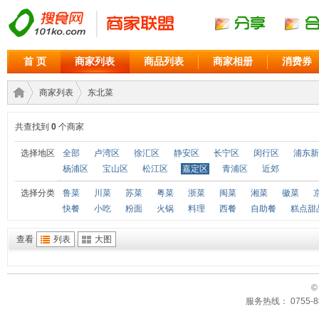
首 页
商家列表
商品列表
商家相册
消费券
商家列表
东北菜
共查找到
0
个商家
商家
›
›
选择地区
全部
卢湾区
徐汇区
静安区
长宁区
闵行区
浦东新
杨浦区
宝山区
松江区
嘉定区
青浦区
近郊
选择分类
鲁菜
川菜
苏菜
粤菜
浙菜
闽菜
湘菜
徽菜
快餐
小吃
粉面
火锅
料理
西餐
自助餐
糕点甜
查看
列表
大图
©
联盟
服务热线： 0755-88