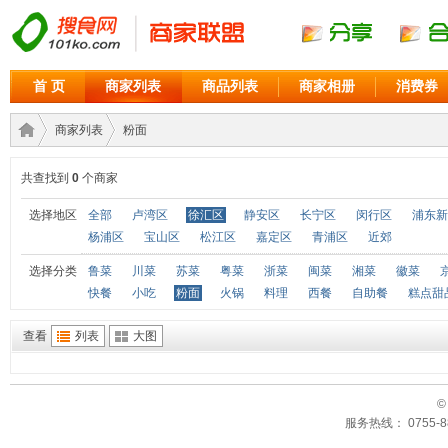
首 页
商家列表
商品列表
商家相册
消费券
商家列表
粉面
共查找到
0
个商家
商家
›
›
选择地区
全部
卢湾区
徐汇区
静安区
长宁区
闵行区
浦东新
杨浦区
宝山区
松江区
嘉定区
青浦区
近郊
选择分类
鲁菜
川菜
苏菜
粤菜
浙菜
闽菜
湘菜
徽菜
快餐
小吃
粉面
火锅
料理
西餐
自助餐
糕点甜
查看
列表
大图
©
联盟
服务热线： 0755-88