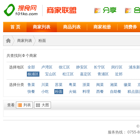
首 页
商家列表
商品列表
商家相册
消费券
商家列表
粉面
共查找到
0
个商家
商家
›
›
选择地区
全部
卢湾区
徐汇区
静安区
长宁区
闵行区
浦东新
杨浦区
宝山区
松江区
嘉定区
青浦区
近郊
选择分类
鲁菜
川菜
苏菜
粤菜
浙菜
闽菜
湘菜
徽菜
快餐
小吃
粉面
火锅
料理
西餐
自助餐
糕点甜
查看
列表
大图
©
联盟
服务热线： 0755-88