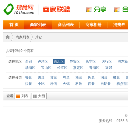
首 页
商家列表
商品列表
商家相册
消费券
商家列表
其它
共查找到
0
个商家
商家
›
›
选择地区
全部
卢湾区
徐汇区
静安区
长宁区
闵行区
浦东新
杨浦区
宝山区
松江区
嘉定区
青浦区
近郊
选择分类
鲁菜
川菜
苏菜
粤菜
浙菜
闽菜
湘菜
徽菜
快餐
小吃
粉面
火锅
料理
西餐
自助餐
糕点甜
查看
列表
大图
©
联盟
服务热线： 0755-88